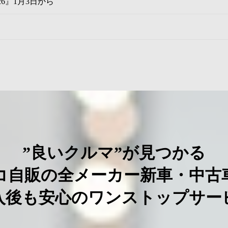
6』1月3日から
”良いクルマ”が見つかる
コ自販の全メーカー新車・中古
入後も安心のワンストップサー