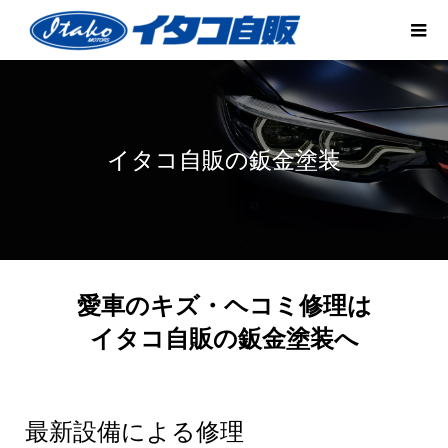
イタコ自販の鈑金塗装
愛車のキズ・ヘコミ修理は
イタコ自販の鈑金塗装へ
最新設備による修理