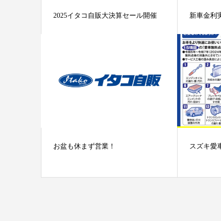
2025イタコ自販大決算セール開催
新車金利
お盆も休まず営業！
スズキ愛